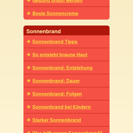
Gesund braun werden
Beste Sonnencreme
Sonnenbrand
Sonnenbrand Tipps
So entsteht braune Haut
Sonnenbrand: Entstehung
Sonnenbrand: Dauer
Sonnenbrand: Folgen
Sonnenbrand bei Kindern
Starker Sonnenbrand
Was hilft gegen Sonnenbrand?